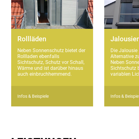
Rollläden
Jalousie
Neben Sonnenschutz bietet der
Die Jalousie
Rollladen ebenfalls
Alternative z
Sichtschutz, Schutz vor Schall,
Neben Sonne
Wärme und ist darüber hinaus
Sichtschutz b
auch einbruchhemmend.
variablen Lic
Infos & Beispiele
Infos & Beispie